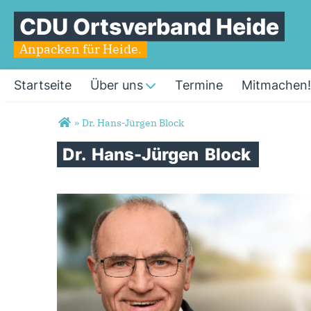
CDU Ortsverband Heide
Anpacken für Heide.
Startseite
Über uns
Termine
Mitmachen!
Sie sind hier
»
Dr. Hans-Jürgen Block
Dr.
Hans-Jürgen
Block