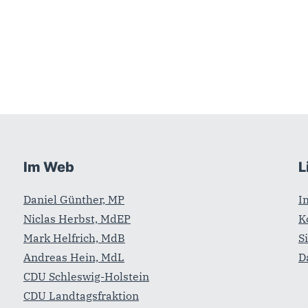
Im Web
L
Daniel Günther, MP
I
Niclas Herbst, MdEP
K
Mark Helfrich, MdB
S
Andreas Hein, MdL
D
CDU Schleswig-Holstein
CDU Landtagsfraktion