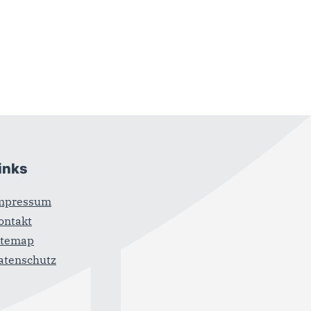
inks
mpressum
ontakt
itemap
atenschutz