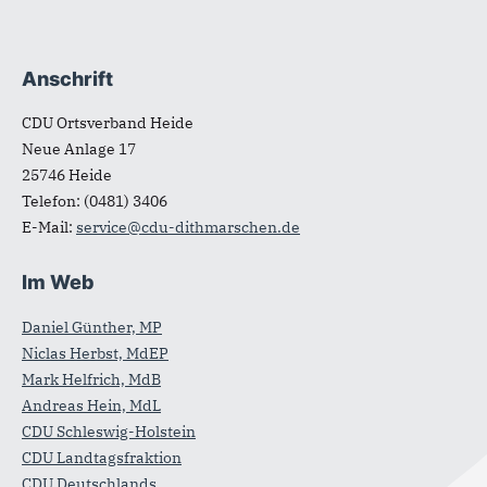
Anschrift
Fußbereich
CDU Ortsverband Heide
Neue Anlage 17
25746
Heide
Telefon:
(0481) 3406
E-Mail:
service@cdu-dithmarschen.de
Im Web
Daniel Günther, MP
Niclas Herbst, MdEP
Mark Helfrich, MdB
Andreas Hein, MdL
CDU Schleswig-Holstein
CDU Landtagsfraktion
CDU Deutschlands